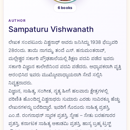
6 books
AUTHOR
Sampaturu Vishwanath
ಲೇಖಕ ಸಂಪಟೂರು ವಿಶ್ವನಾಥ್‌ ಅವರು ಜನಿಸಿದ್ದು 1938 ಫೆಬ್ರುವರಿ
28ರಂದು. ತಾಯಿ ನಾಗಮ್ಮ, ತಂದೆ ಎಸ್. ಹನುಮಂತರಾವ್,
ಮಲ್ಲೇಶ್ವರ ಸರ್ಕಾರಿ ಪ್ರೌಢಶಾಲೆಯಲ್ಲಿ ಶಿಕ್ಷಣ ಪದವಿ ಪಡೆದ ಇವರು
ಸರ್ಕಾರಿ ವಿಜ್ಞಾನ ಕಾಲೇಜಿನಿಂದ ಪದವಿ ಪಡೆದರು. ಅಧ್ಯಾಪಕರಾಗಿ ವೃತ್ತಿ
ಆರಂಭಿಸಿದ ಇವರು ಮುಖ್ಯೋಪಾಧ್ಯಾಯರಾಗಿ ಸೇವೆ ಸಲ್ಲಿಸಿ
ನಿವೃತ್ತರಾದರು.
ವಿಜ್ಞಾನ, ಸಾಹಿತ್ಯ, ಸಂಗೀತ, ನೃತ್ಯ ಹೀಗೆ ಹಲವಾರು ಕ್ಷೇತ್ರಗಳಲ್ಲಿ
ಪರಿಣಿತಿ ಹೊಂದಿದ್ದ ವಿಶ್ವನಾಥರು ಸುಮಾರು ಎರಡು ಸಾವಿರಕ್ಕೂ ಹೆಚ್ಚು
ಲೇಖನಗಳನ್ನು ಬರೆದಿದ್ದಾರೆ. ಇವರಿಗೆ ಗೊರೂರು ಸಾಹಿತ್ಯ ಪ್ರಶಸ್ತಿ,
ಎಂ.ಜಿ. ರಂಗನಾಥನ್‌ ಸ್ಮಾರಕ ಪ್ರಶಸ್ತಿ, ಸ್ನೇಹ – ಸೇತು ಬರಹಗಾರರ
ಪ್ರಶಸ್ತಿ, ಕರ್ನಾಟಕ ಸಾಹಿತ್ಯ ಅಕಾಡಮಿ ಪ್ರಶಸ್ತಿ, ಹಾಸ್ಯ ಬ್ರಹ್ಮ ಟ್ರಸ್ಟ್‌