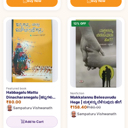
Buy Now
Buy Now
12% OFF
Featured book
Habbagalu Mattu
Nonfiction
Dinacharanegalu |ಹಬ್ಬಗಳು
Makkalannu Belesuvudu
₹80.00
ಮತ್ತು ದಿನಾಚರಣೆಗಳು
Hege | ಮಕ್ಕಳನ್ನು ಬೆಳೆಸುವುದು ಹೇಗೆ
₹158.40
₹180.00
Sampaturu Vishwanath
Sampaturu Vishwanath
Add to Cart