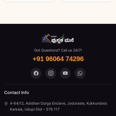
Got Questions? Call us 24/7!
+91 96064 74296
Pustaka Mane on Facebook
Pustaka Mane on Instagram
Pustaka Mane on You
Pustaka Mane 
Contact Info
4-64/12, Adidhan Durga Enclave, Joduraste, Kukkundoor,
Karkala, Udupi Dist – 576 117