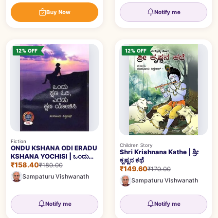
Buy Now
Notify me
12% OFF
12% OFF
Fiction
Children Story
ONDU KSHANA ODI ERADU
Shri Krishnana Kathe | ಶ್ರೀ
KSHANA YOCHISI | ಒಂದು
ಕೃಷ್ಣನ ಕಥೆ
ಕ್ಷಣ ಓದಿ ಎರಡು ಕ್ಷಣ ಯೋಚಿಸಿ
₹158.40
₹180.00
₹149.60
₹170.00
Sampaturu Vishwanath
Sampaturu Vishwanath
Notify me
Notify me