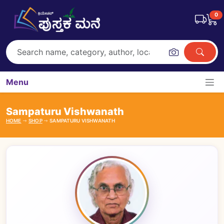
0
Menu
Sampaturu Vishwanath
HOME
SHOP
SAMPATURU VISHWANATH