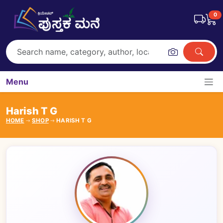
0
Menu
Harish T G
HOME
SHOP
HARISH T G