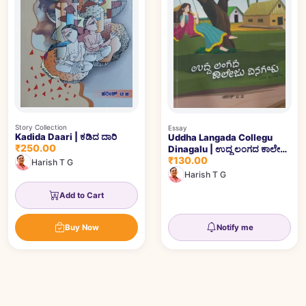
Story Collection
Essay
Kadida Daari | ಕಡಿದ ದಾರಿ
Uddha Langada Collegu
₹250.00
Dinagalu | ಉದ್ಧ ಲಂಗದ ಕಾಲೇಜು
₹130.00
ದಿನಗಳು
Harish T G
Harish T G
Add to Cart
Buy Now
Notify me