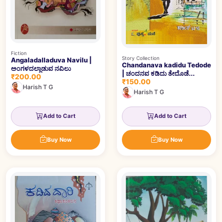
Fiction
Story Collection
Angaladalladuva Navilu |
Chandanava kadidu Tedode
ಅಂಗಳದಲ್ಲಾಡುವ ನವಿಲು
| ಚಂದನವ ಕಡಿದು ತೇದೊಡೆ...
₹200.00
₹150.00
Harish T G
Harish T G
Add to Cart
Add to Cart
Buy Now
Buy Now